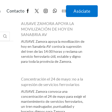
Return to previous page
a
Contacto
Asóciate
AUSAVE ZAMORA APOYA LA
MOVILIZACIÓN DE HOY EN
SANABRIA AV
AUSAVE Zamora apoya la movilización de
hoy en Sanabria AV contra la supresión
del tren de las 14:00 horas y reclama un
servicio ferroviario útil, estable y digno
para toda la provincia de Zamora.
Concentración el 24 de mayo: no a la
supresión de servicios ferroviarios
AUSAVE Zamora convoca una
concentración el 24 de mayo para exigir el
mantenimiento de servicios ferroviarios,
un tren madrugador, puntualidad y
horarios dignos para Zamora.