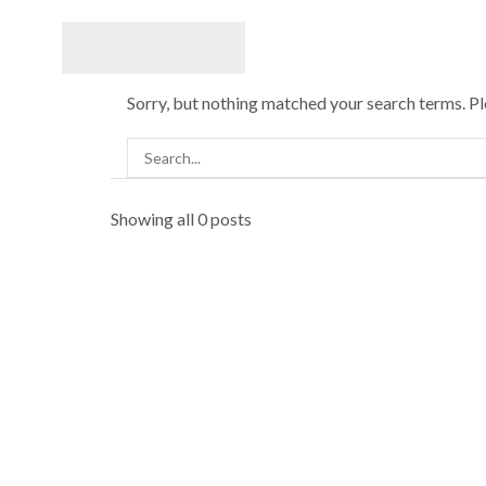
Home
No posts were found!
Sorry, but nothing matched your search terms. P
Showing all 0 posts